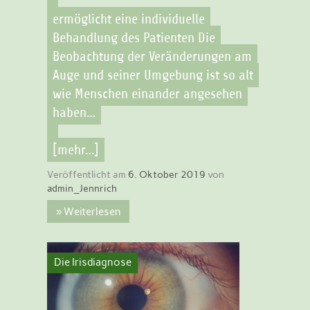
ermöglicht eine individuelle
Behandlung des Patienten Die
Beobachtung der Veränderungen am
Auge und seiner Umgebung ist so alt
wie Menschen einander angesehen
haben…
[mehr…]
Veröffentlicht am
6. Oktober 2019
von
admin_Jennrich
» Weiterlesen
Die Irisdiagnose