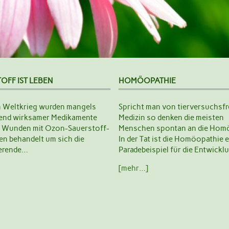
OFF IST LEBEN
HOMÖOPATHIE
n Weltkrieg wurden mangels
Spricht man von tierversuchsfr
end wirksamer Medikamente
Medizin so denken die meisten
te Wunden mit Ozon-Sauerstoff-
Menschen spontan an die Homö
n behandelt um sich die
In der Tat ist die Homöopathie e
ierende…
Paradebeispiel für die Entwick
[mehr…]