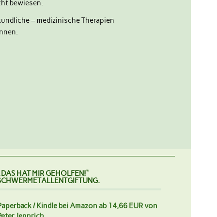
cht bewiesen.
lkundliche – medizinische Therapien
önnen.
„DAS HAT MIR GEHOLFEN!“
SCHWERMETALLENTGIFTUNG.
Paperback / Kindle bei Amazon ab 14,66 EUR von
Peter Jennrich.