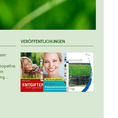
VERÖFFENTLICHUNGEN
eier
opathie.
in
lung…